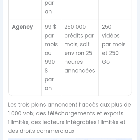
par
an
Agency
99 $
250 000
250
par
crédits par
vidéos
mois
mois, soit
par mois
ou
environ 25
et 250
990
heures
Go
$
annoncées
par
an
Les trois plans annoncent l’accès aux plus de
1 000 voix, des téléchargements et exports
illimités, des lecteurs intégrables illimités et
des droits commerciaux.