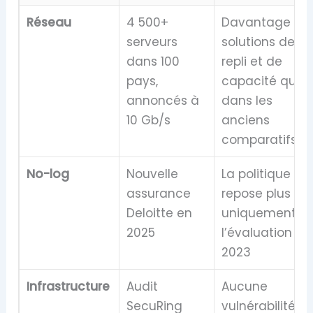
Réseau
4 500+
Davantage de
serveurs
solutions de
dans 100
repli et de
pays,
capacité que
annoncés à
dans les
10 Gb/s
anciens
comparatifs
No-log
Nouvelle
La politique ne
assurance
repose plus
Deloitte en
uniquement su
2025
l’évaluation de
2023
Infrastructure
Audit
Aucune
SecuRing
vulnérabilité